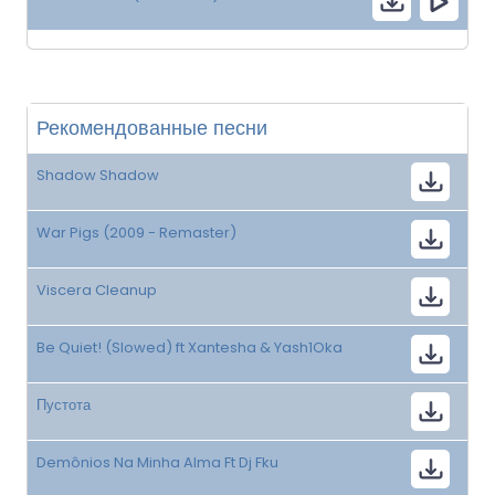
Рекомендованные песни
Shadow Shadow
War Pigs (2009 - Remaster)
Viscera Cleanup
Be Quiet! (Slowed) ft Xantesha & Yash1Oka
Пустота
Demônios Na Minha Alma Ft Dj Fku