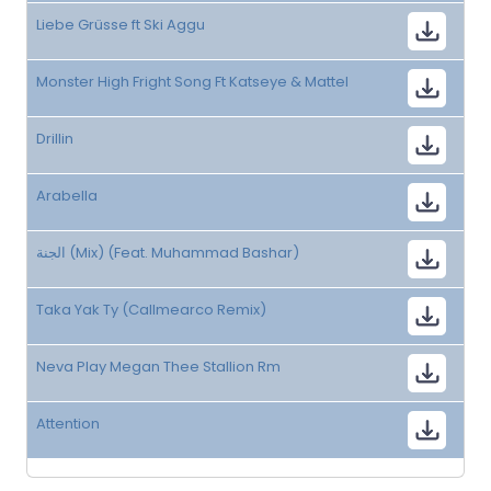
Liebe Grüsse ft Ski Aggu
Monster High Fright Song Ft Katseye & Mattel
Drillin
Arabella
الجنة (Mix) (Feat. Muhammad Bashar)
Taka Yak Ty (Callmearco Remix)
Neva Play Megan Thee Stallion Rm
Attention